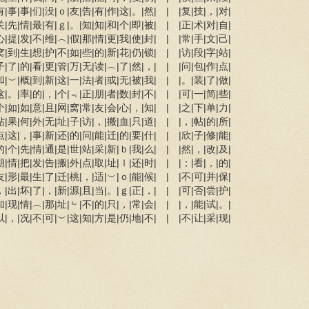
|事|事|们|没|ｏ|友|告|有|作|这|。|然| | |复|技|，|对|
|先|情|最|有|ｇ|。|知|知|和|个|即|被| | |正|术|对|自|
|提|发|不|维|︵|假|那|情|更|我|使|封| | |常|手|文|己|
|到|生|想|护|不|如|些|的|新|花|仍|锁| | |访|段|字|站|
|了|的|看|更|管|万|无|读|︵|了|然|，| | |问|包|作|点|
|︶|概|到|新|这|一|法|者|或|无|被|我| | |。|装|了|做|
|。|率|的|，|个|﹃|正|朋|者|数|封|不| | |可|一|简|些|
|如|如|意|且|网|窝|常|友|会|心|，|知| | |之|下|单|力|
|果|何|外|无|址|子|访|，|搬|血|只|道| | |，|帖|的|所|
|这|，|事|新|还|的|问|能|迁|的|要|什| | |欣|子|修|能|
|个|先|情|通|是|世|站|采|新|ｂ|我|么| | |然|，|改|及|
|情|把|发|告|搬|外|点|取|址|ｌ|还|时| | |；|看|，|的|
|形|最|生|了|迁|桃|，|适|︶|ｏ|能|候| | |不|可|并|保|
|出|坏|了|，|新|源|且|当|。|ｇ|正|，| | |可|否|尝|护|
|现|情|︵|那|址|﹄|不|的|只|，|常|会| | |，|能|试|。|
|，|况|不|可|︶|这|知|方|是|仍|地|不| | |不|让|采|现|