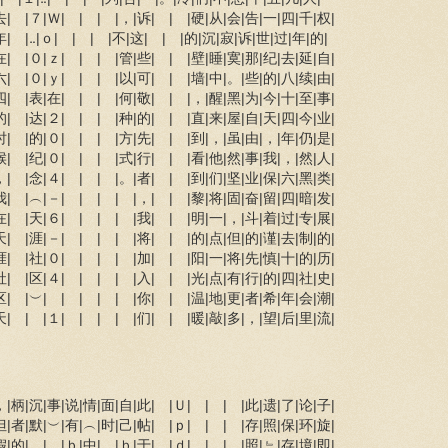
去| |７|Ｗ| | | |，|诉| | |硬|从|会|告|一|四|千|权|
年| |‥|ｏ| | | |不|这| | |的|沉|寂|诉|世|过|年|的|
在| |０|ｚ| | | |管|些| | |壁|睡|寞|那|纪|去|延|自|
六| |０|ｙ| | | |以|可| | |墙|中|。|些|的|八|续|由|
四| |表|在| | | |何|敬| | |，|醒|黑|为|今|十|至|事|
的| |达|２| | | |种|的| | |直|来|屋|自|天|四|今|业|
时| |的|０| | | |方|先| | |到|，|虽|由|，|年|仍|是|
候| |纪|０| | | |式|行| | |看|他|然|事|我|，|然|人|
，| |念|４| | | |。|者| | |到|们|坚|业|保|六|黑|类|
我| |︵|－| | | | |，| | |黎|将|固|奋|留|四|暗|发|
在| |天|６| | | | |我| | |明|一|，|斗|着|过|专|展|
天| |涯|－| | | | |将| | |的|点|但|的|谨|去|制|的|
涯| |社|０| | | | |加| | |阳|一|将|先|慎|十|的|历|
社| |区|４| | | | |入| | |光|点|有|行|的|四|社|史|
区| |︶| | | | | |你| | |温|地|更|者|希|年|会|潮|
天| | |１| | | | |们| | |暖|敲|多|，|望|后|里|流|
，|柄|沉|事|说|情|面|自|此| |Ｕ| | | |此|遗|了|论|子|
但|者|默|︶|有|︵|时|己|帖| |ｐ| | | |存|照|保|环|旋|
假|的|，|，|ｂ|中|，|ｂ|于| |ｄ| | | |照|﹄|存|境|即|