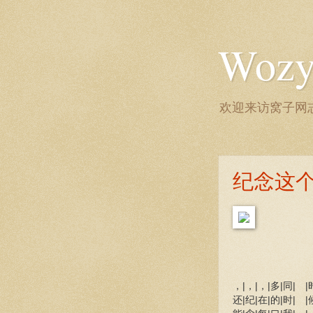
Wozy 
欢迎来访窝子网志
纪念这
，|，|，|多|同| |
还|纪|在|的|时| |