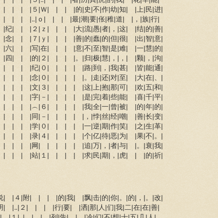
| | | |５|Ｗ| | | |的|史|不|作|幼|知| |上|民|进|
| | | |‥|ｏ| | | |最|潮|要|伥|稚|道| |，|族|行|
|纪| | |２|ｚ| | | |大|流|愚|者|，|这| |结|的|善|
|念| | |７|ｙ| | | |善|的|蠢|的|但|很| |出|智|意|
|六| | |写|在| | | |意|不|至|智|是|难| |一|慧|的|
|四| | |的|２| | | |。|归|极|慧|，|，| |颗|，|沟|
| | | |纪|０| | | | |路|到|，|我|甚| |皆|能|通|
| | | |念|０| | | | |。|走|还|对|至| |大|在|、|
| | | |文|３| | | | |这|上|抱|那|可| |欢|五|和|
| | | |字|－| | | | |是|完|着|些|能| |喜|千|平|
| | | |︵|６| | | | |我|全|一|曾|被| |的|年|的|
| | | |同|－| | | | |，|悖|丝|经|嘲| |善|长|变|
| | | |学|０| | | | |一|逆|期|作|笑| |之|生|革|
| | | |录|４| | | | |个|亿|待|恶|为| |果|不|。|
| | | |网| | | | | |追|万|，|者|与| |。|衰|我|
| | | |站|１| | | | |求|民|期|，|虎| | |的|祈|
说| |４|附| | | |的|我| |飘|击|的|你|。|的|，|。|改|
明| |‥|２| | | |行|要| |洒|那|人|们|我|二|在|在|善|
| |１|‥| | | |列|告| |。|冷|们|不|想|十|五|几|人|