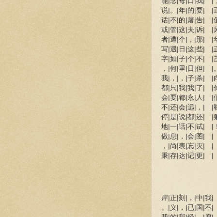
能|念|每|口|我| |
说|。|年|的|要| |
话|不|的|屠|告| |
或|管|这|夫|诉| |
者|遭|个|，|那| |
写|遇|日|这|些| |
字|如|子|个|不| |
，|何|里|日|但| |
我|，|，|子|杀| |
都|只|我|我|了| |
会|要|都|永|人| |
不|还|会|远|，| |
停|是|说|都|还| |
地|一|话|不|试| |
做|息|，|会|图| |
，|尚|表|忘|灭| |
秉|存|达|记|更| |
岸|正|刻|，|中|我|
。|义|，|已|国|不|