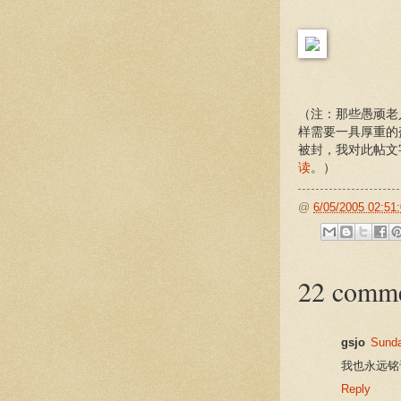
（注：那些愚顽老
样需要一具厚重的
被封，我对此帖文
读
。）
@
6/05/2005 02:51
22 comme
gsjo
Sunda
我也永远铭
Reply