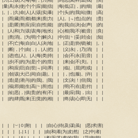
 |力|工|该|大|每|每|，|力|相| |到|恶|真|样|血|我| |类|
 |量|具|永|使|个|个|应|能|信| |每|低|正|，|的|细| |最|
 |。|，|久|命|人|人|该|实|暴| |个|头|的|我|站|微| |高|
 | |而|藏|而|都|都|来|质|力| |人|。|﹃|也|点|的| |贵|
 | |是|匿|努|应|应|自|性|能| |的|我|自|决|会|声| |的|
 | |人|和|力|该|该|每|地|长| |心|相|我|不|被|音| |良|
 | |类|消|。|为|明|个|解|久| |中|信|﹄|妥|封|会| |知|
 | |不|亡|每|自|白|人|决|地| |。|正|是|协|锁|被| |。|
 | |断|，|个|由|，|，|人|把| | |义|永|，|乃|消| | |
 | |进|也|人|、|人|每|类|持| | |会|不|永|至|音| | |
 | |步|不|的|为|是|个|的|世| | |来|会|不|关|。| | |
 | |和|应|巨|自|世|﹃|问|界| | |临|、|屈|闭|或| | |
 | |创|该|大|己|间|自|题|。| | |，|也|服|。|许| | |
 | |造|是|潜|与|的|我|。|我| | |文|决|！|但|我| | |
 | |福|邪|能|生|高|﹄|所|也| | |明|不|在|是|付| | |
 | |祉|恶|，|俱|贵|的|有|不| | |最|应|我|，|出| | |
 | |的|肆|既|来|王|觉|的|相| | |终|该|心|即|无| | |
| | |︶|０|附| | | |自|心|待|及|谋|虽| |恶|求|害|
| | | |‥|１| | | |由|和|着|为|皮|然| |之|中|者|
| | | |５|‥| | | |者|历|其|虎|的|我| |花|华|能|