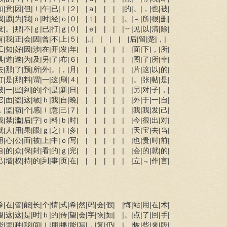
如|意|因|但|ｌ|午|已|ｌ|２| |ａ| | | |的|。|，|也|被|
我|愿|为|我|ｏ|时|经|ｏ|０| |ｔ| | | |。|︵|所|很|删|
没|。|那|不|ｇ|已|打|ｇ|０| |ｅ| | | |︶|见|以|清|除|
有|我|正|会|因|曾|不|上|５| |‥| | | | |后|留|楚|，|
工|知|好|因|涉|在|开|发|年| | | | | | |面|下|，|所|
具|道|遂|为|及|另|了|布|６| | | | | | |图|了|所|幸|
去|那|了|预|所|外|。|，|月| | | | | | |片|这|以|的|
打|是|那|料|谓|一|这|刷|４| | | | | | |。|张|帖|是|
破|一|些|到|的|个|是|新|日| | | | | | |另|对|子|，|
它|面|盗|这|敏|ｂ|我|自|晚| | | | | | |外|于|一|自|
，|监|窃|个|感|ｌ|意|己|７| | | | | | |我|我|发|己|
我|禁|滥|后|字|ｏ|料|ｂ|时| | | | | | |今|很|出|对|
就|人|用|果|眼|ｇ|之|ｌ|多| | | | | | |天|宝|去|当|
用|心|公|而|被|上|中|ｏ|写| | | | | | |也|贵|时|前|
自|的|众|保|封|看|的|ｇ|完| | | | | | |会|的|就|的|
己|墙|权|持|的|到|事|页|在| | | | | | |立|﹃|作|言|
|在|管|能|长|个|情|式|希|然|码|会|假| |悔|站|用|在|术|
|这|这|是|时|ｂ|的|传|望|会|字|恢|如| |。|点|了|回|手|
|里|种|我|间|ｌ|朋|播|能|写|，|复|仍| | |恢|些|来|段|