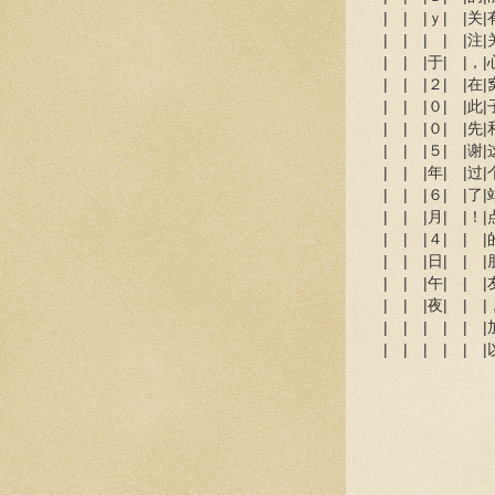
| | |ｙ| |关|有
| | | | |注|关
| | |于| |，|心
| | |２| |在|窝
| | |０| |此|子
| | |０| |先|和
| | |５| |谢|这
| | |年| |过|个
| | |６| |了|站
| | |月| |！|点
| | |４| | |的
| | |日| | |朋
| | |午| | |友
| | |夜| | |，
| | | | | |加
| | | | | |以