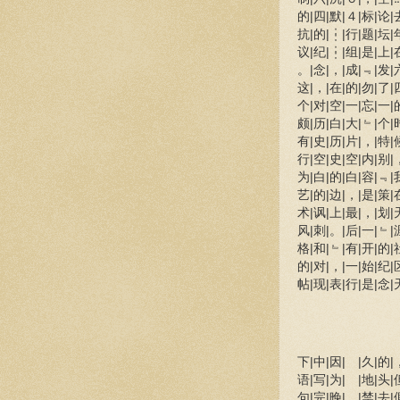
的|四|默|４|标|论|
抗|的|┆|行|题|坛|
议|纪|┆|组|是|上|
。|念|，|成|﹃|发|
这|，|在|的|勿|了|
个|对|空|一|忘|一|
颇|历|白|大|﹄|个|
有|史|历|片|，|特|
行|空|史|空|内|别|
为|白|的|白|容|﹃|
艺|的|边|，|是|策|
术|讽|上|最|，|划|
风|刺|。|后|一|﹄|
格|和|﹄|有|开|的|
的|对|，|一|始|纪|
帖|现|表|行|是|念|
下|中|因| |久|的|
语|写|为| |地|头|
句|完|晚| |禁|去|