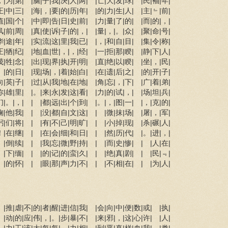
，|为|第| |脑|子|我|决|人|两| |亡|大|发|球| |民|袖|年|
正|中|三| |海|，|要|的|历|年| |的|力|生|人| |主|﹄|前|
值|国|个| |中|即|告|日|史|前| |力|量|了|的| |而|的|，|
风|前|周| |真|使|诉|子|的|，| |量|，|。|众| |聚|命|号|
华|途|年| |实|流|这|里|我|已| |，|和|自|目| |集|令|称|
正|牺|纪| |地|血|世|，|，|经| |一|拒|那|睽| |静|下|人|
茂|牲|念| |出|现|界|执|开|明| |直|绝|以|睽| |坐|，|民|
。|的|日| |现|场|，|着|始|白| |在|遗|后|之| |的|开|子|
向|英|子| |过|从|我|地|在|地| |角|忘|，|下| |广|着|弟|
你|雄|里| |。|来|永|发|这|看| |力|的|试|，| |场|坦|兵|
们|。|，| | |都|远|出|个|到| |。|，|图|一| |，|克|的|
鞠|他|我| | |没|都|自|文|这| | |微|抹|场| |屠|，|军|
躬|们|将| | |有|不|己|明|旷| | |小|掉|现| |杀|碾|人|
！|在|继| | |在|会|细|和|日| | |然|历|代| |。|进|，|
 |倒|续| | |我|忘|微|野|持| | |而|史|惨| | |人|在|
 |下|缅| | |的|记|的|蛮|久| | |绝|真|剧| | |民|﹃|
 |的|怀| | |眼|那|声|力|不| | |不|相|在| | |为|人|
 |推|虐|不|的|者|醒|进|信|我| |会|向|中|便|数|或| |执|
 |动|的|应|伟|，|。|步|暴|不| |来|邪|，|这|心|许| |人|