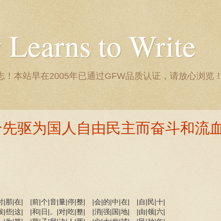
Learns to Write
！本站早在2005年已通过GFW品质认证，请放心浏览
个先驱为国人自由民主而奋斗和流
时|那|在| |前|个|音|量|停|整| |会|的|中|在| |自|民|十|
候|些|这| |和|日|。|对|吃|整| |消|强|国|地| |由|领|六|