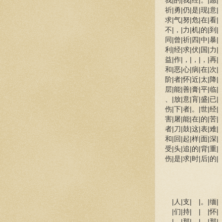
我|的|我|经|。|愿|
祈|勇|仍|是|现|意|
求|气|努|危|在|看|
不|，|力|机|的|到|
同|曾|祈|四|中|暴|
利|经|求|伏|国|力|
益|作|，|，|，|再|
和|恶|心|病|在|次|
阶|者|怀|近|太|降|
层|能|善|膏|平|临|
、|放|意|肓|盛|已|
伤|下|者|。|世|经|
害|屠|能|在|的|苦|
者|刀|鼓|这|表|难|
和|回|起|样|面|深|
受|头|追|的|背|重|
伤|是|求|时|后|的|
|人|支| |。|缅| 
|们|持| | |怀| 
|。|那| | |那| 