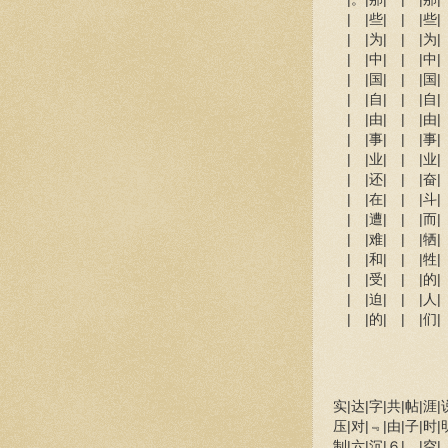
| |些| | |些| 
| |为| | |为| 
| |中| | |中| 
| |国| | |国| 
| |自| | |自| 
| |由| | |由| 
| |事| | |事| 
| |业| | |业| 
| |还| | |奋| 
| |在| | |斗| 
| |遭| | |而| 
| |难| | |牺| 
| |和| | |牲| 
| |受| | |的| 
| |迫| | |人| 
| |的| | |们| 
实|达|字|共|帖|涯|
压|对|﹃|由|子|时|
制|六|沉|６|，|空|‥