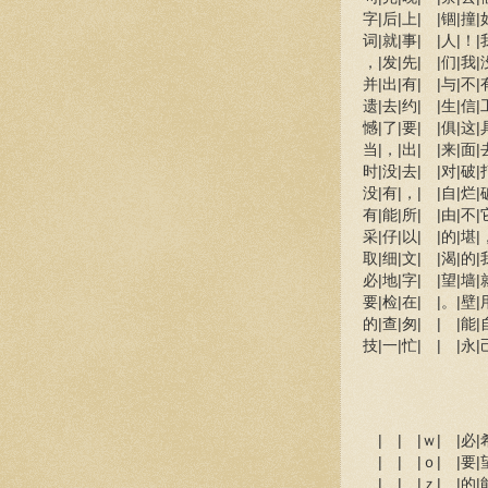
字|后|上| |锢|撞|
词|就|事| |人|！|
，|发|先| |们|我|
并|出|有| |与|不|
遗|去|约| |生|信|
憾|了|要| |俱|这|
当|，|出| |来|面|
时|没|去| |对|破|
没|有|，| |自|烂|
有|能|所| |由|不|
采|仔|以| |的|堪|
取|细|文| |渴|的|
必|地|字| |望|墙|
要|检|在| |。|壁|
的|查|匆| | |能|
技|一|忙| | |永|
| | |ｗ| |必|希
| | |ｏ| |要|望
| | |ｚ| |的|能