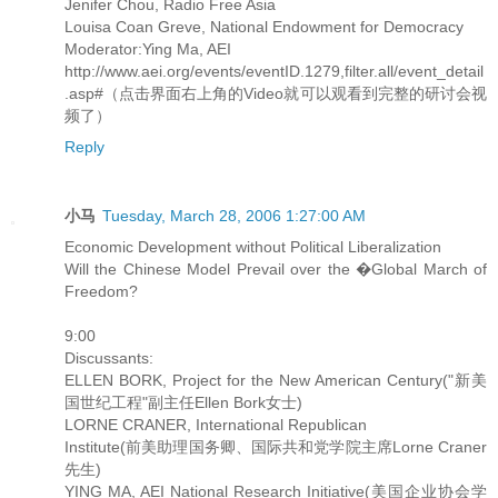
Jenifer Chou, Radio Free Asia
Louisa Coan Greve, National Endowment for Democracy
Moderator:Ying Ma, AEI
http://www.aei.org/events/eventID.1279,filter.all/event_detail
.asp#（点击界面右上角的Video就可以观看到完整的研讨会视
频了）
Reply
小马
Tuesday, March 28, 2006 1:27:00 AM
Economic Development without Political Liberalization
Will the Chinese Model Prevail over the �Global March of
Freedom?
9:00
Discussants:
ELLEN BORK, Project for the New American Century("新美
国世纪工程"副主任Ellen Bork女士)
LORNE CRANER, International Republican
Institute(前美助理国务卿、国际共和党学院主席Lorne Craner
先生)
YING MA, AEI National Research Initiative(美国企业协会学