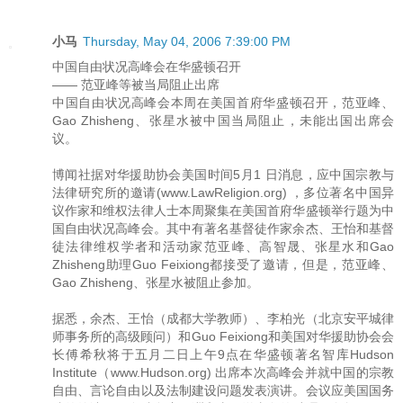
小马
Thursday, May 04, 2006 7:39:00 PM
中国自由状况高峰会在华盛顿召开
—— 范亚峰等被当局阻止出席
中国自由状况高峰会本周在美国首府华盛顿召开，范亚峰、
Gao Zhisheng、张星水被中国当局阻止，未能出国出席会
议。
博闻社据对华援助协会美国时间5月1 日消息，应中国宗教与
法律研究所的邀请(www.LawReligion.org) ，多位著名中国异
议作家和维权法律人士本周聚集在美国首府华盛顿举行题为中
国自由状况高峰会。其中有著名基督徒作家余杰、王怡和基督
徒法律维权学者和活动家范亚峰、高智晟、张星水和Gao
Zhisheng助理Guo Feixiong都接受了邀请，但是，范亚峰、
Gao Zhisheng、张星水被阻止参加。
据悉，余杰、王怡（成都大学教师）、李柏光（北京安平城律
师事务所的高级顾问）和Guo Feixiong和美国对华援助协会会
长傅希秋将于五月二日上午9点在华盛顿著名智库Hudson
Institute（www.Hudson.org) 出席本次高峰会并就中国的宗教
自由、言论自由以及法制建设问题发表演讲。会议应美国国务