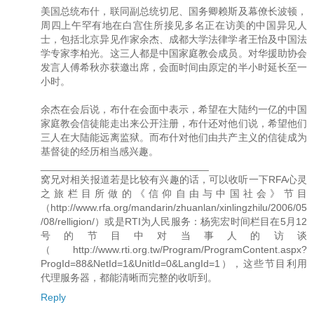
美国总统布什，联同副总统切尼、国务卿赖斯及幕僚长波顿，
周四上午罕有地在白宫住所接见多名正在访美的中国异见人
士，包括北京异见作家余杰、成都大学法律学者王怡及中国法
学专家李柏光。这三人都是中国家庭教会成员。对华援助协会
发言人傅希秋亦获邀出席，会面时间由原定的半小时延长至一
小时。
余杰在会后说，布什在会面中表示，希望在大陆约一亿的中国
家庭教会信徒能走出来公开注册，布什还对他们说，希望他们
三人在大陆能远离监狱。而布什对他们由共产主义的信徒成为
基督徒的经历相当感兴趣。
______________________________
窝兄对相关报道若是比较有兴趣的话，可以收听一下RFA心灵
之旅栏目所做的《信仰自由与中国社会》节目
（http://www.rfa.org/mandarin/zhuanlan/xinlingzhilu/2006/05
/08/relligion/）或是RTI为人民服务：杨宪宏时间栏目在5月12
号的节目中对当事人的访谈
（http://www.rti.org.tw/Program/ProgramContent.aspx?
ProgId=88&NetId=1&UnitId=0&LangId=1），这些节目利用
代理服务器，都能清晰而完整的收听到。
Reply