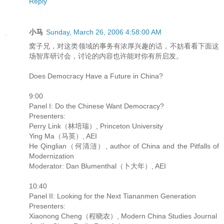
Reply
小马
Sunday, March 26, 2006 4:58:00 AM
窝子兄，对这类领域的事务有浓厚兴趣的话，不妨看看下面这
场智库研讨会，讨论的内容也许能对你有所启发。
Does Democracy Have a Future in China?
9:00
Panel I: Do the Chinese Want Democracy?
Presenters:
Perry Link（林培瑞）, Princeton University
Ying Ma（马英）, AEI
He Qinglian（何清涟）, author of China and the Pitfalls of
Modernization
Moderator: Dan Blumenthal（卜大年）, AEI
10:40
Panel II: Looking for the Next Tiananmen Generation
Presenters:
Xiaonong Cheng（程晓农）, Modern China Studies Journal