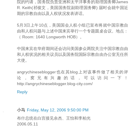
院的约请，国务院负责亚洲和太平洋事务的助理国务卿James
R. Keith(祁俊文，美国国务院副助理国务卿) 届时会就中国近
期的宗教自由以及人权状况发表讲话。
5月3日上午10点，美国国会人权小组已宣布将就中国宗教自
由和人权问题与上述中国来宾举行一个专题圆桌会议。地点：
（ Room: 1640 Longworth HOB）。
中国来宾在华府期间还会访问美国参众两院关注中国宗教自由
和人权状况的相关议员以及国务院国际宗教自由办公室无任所
大使。
angrychineseblogger也在其blog上对该事件做了相关的评
论，窝兄有兴趣的话，可以访问一下！
http://angrychineseblogger.blog-city.com/
Reply
小马
Friday, May 12, 2006 9:50:00 PM
布什总统在白宫接见余杰、王怡和李柏光
2006.05.11