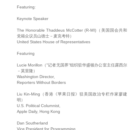
Featuring:
Keynote Speaker
The Honorable Thaddeus McCotter (R-MI)（美国国会共和
党籍众议员山德士－麦克考特）
United States House of Representatives
Featuring
Lucie Morillon（"记者无国界"组织驻华盛顿办公室主任露西尔
－莫里隆）
Washington Director,
Reporters Without Borders
Liu Kin-Ming（香港《苹果日报》驻美国政治专栏作家廖建
明）
U.S. Political Columnist,
Apple Daily, Hong Kong
Dan Southerland
Vice President for Programming,