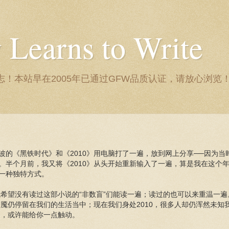
Learns to Write
！本站早在2005年已通过GFW品质认证，请放心浏览
波的《黑铁时代》和《2010》用电脑打了一遍，放到网上分享──因为当
。半个月前，我又将《2010》从头开始重新输入了一遍，算是我在这个
一种独特方式。
我希望没有读过这部小说的“非数盲”们能读一遍；读过的也可以来重温一遍。
的梦魇仍停留在我们的生活当中；现在我们身处2010，很多人却仍浑然未知
0》，或许能给你一点触动。