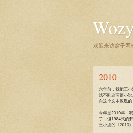
Wozy 
欢迎来访窝子网志
2010
六年前，我把王小
找不到这两篇小说
向这个文本致敬的
今年是2010年，
了，但1984式
王小波的《201