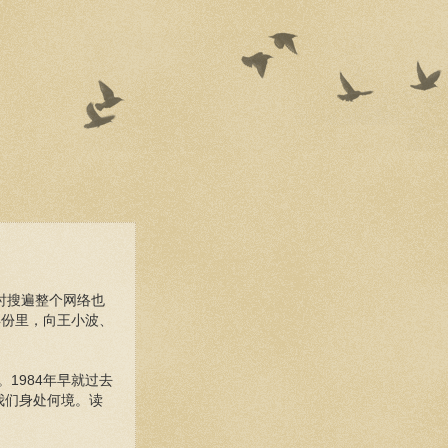
！
时搜遍整个网络也
年份里，向王小波、
1984年早就过去
我们身处何境。读