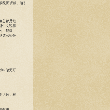
洞见而叹服。聊引
信息都是危
斯中文说得
的、易爆
能搞出些什
以叫做无可
不识数，根
没有用。