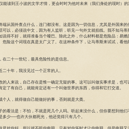
仅能读到王小波的文学才情，更会时时为他对未来（我们身处的现时）的
终端从国外查点什么，连门都没有。这是因为一切信息，尤其是外国来的
话可以，必须说中文，因为有人监听，听见一句外文就掐线。我不知马蒂
如说得不好，就得准备当个哑巴。除此之外，什么材料都是危险品：易燃
。危险这个词现在真是太广义了。在这种条件下，让马蒂斯来试试，看他
，在二十一世纪，最具危险性的是信息。
近二十年，我没见过一个正常的人。
数的人来说，自己存在是惟一确定无疑的事。这可以叫做实事求是，也可
肯定了有自己，就能肯定还有一个叫做世界的东西，你得和它打交道。
成个人，就得做自己能做好的事，否则就是大粪。
子的看法是：不怕，不就是死几个人吗。听起来没什么，但你要想到他们
是多少──也许大伙都死光，他还觉得只有几个。
这是对你好，所以就不听你申辩，只有对你坏时才让你申辩，但是申辩又