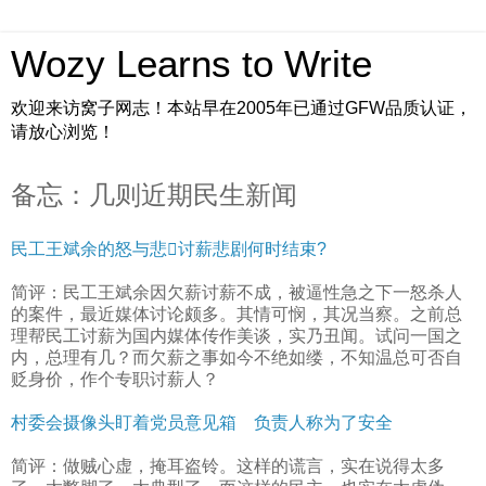
Wozy Learns to Write
欢迎来访窝子网志！本站早在2005年已通过GFW品质认证，
请放心浏览！
备忘：几则近期民生新闻
民工王斌余的怒与悲讨薪悲剧何时结束?
简评：民工王斌余因欠薪讨薪不成，被逼性急之下一怒杀人
的案件，最近媒体讨论颇多。其情可悯，其况当察。之前总
理帮民工讨薪为国内媒体传作美谈，实乃丑闻。试问一国之
内，总理有几？而欠薪之事如今不绝如缕，不知温总可否自
贬身价，作个专职讨薪人？
村委会摄像头盯着党员意见箱 负责人称为了安全
简评：做贼心虚，掩耳盗铃。这样的谎言，实在说得太多