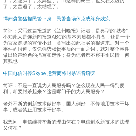
了，太蹩脚了，太典型了。而这样的民主，也实在太虚伪
了，太普遍了，太糟糕了。
悍妇袭警猛捏民警下身 民警当场休克或终身残疾
简评：采写这篇报道的《兰州晚报》记者，是典型的“妓者”。
不知此人是连新闻报道ABC的基本素质都不具备，还是一个
为官家跑腿的宣传小丑，竟写出如此拙劣的报道来。对一个
事件的报道，仅凭强势权贵事后的一面之词，就对整个事件
做出绘声绘色的描写和定性；身为记者都不察不恤民情，何
其贱也！
中国电信叫停Skype 运营商将封杀语音聊天
简评：不是一直说为人民服务吗？怎么现在人民一得到便
利，却要封杀起来？这是哪门子的为人民服务？
老外不断的创新技术做好事，国人倒好，不停地用技术干坏
事，或者禁止用技术干好事。
我想问，电信维持垄断的理由何在？电信封杀新技术的法理
又何在？