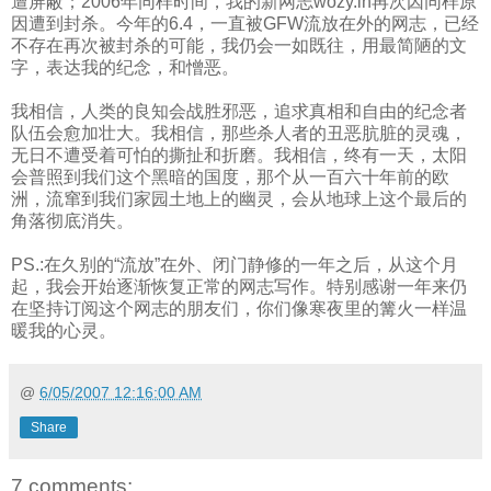
遭屏蔽；2006年同样时间，我的新网志wozy.in再次因同样原
因遭到封杀。今年的6.4，一直被GFW流放在外的网志，已经
不存在再次被封杀的可能，我仍会一如既往，用最简陋的文
字，表达我的纪念，和憎恶。
我相信，人类的良知会战胜邪恶，追求真相和自由的纪念者
队伍会愈加壮大。我相信，那些杀人者的丑恶肮脏的灵魂，
无日不遭受着可怕的撕扯和折磨。我相信，终有一天，太阳
会普照到我们这个黑暗的国度，那个从一百六十年前的欧
洲，流窜到我们家园土地上的幽灵，会从地球上这个最后的
角落彻底消失。
PS.:在久别的“流放”在外、闭门静修的一年之后，从这个月
起，我会开始逐渐恢复正常的网志写作。特别感谢一年来仍
在坚持订阅这个网志的朋友们，你们像寒夜里的篝火一样温
暖我的心灵。
@
6/05/2007 12:16:00 AM
Share
7 comments: